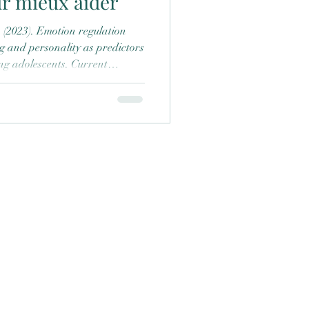
r mieux aider
ng and personality as predictors
ng adolescents. Current
11.
4-021-02536-3 Synthèse rédigée
Ferreira, Master 2 de
: éducation, troubles et
 8. En 2019, plus de