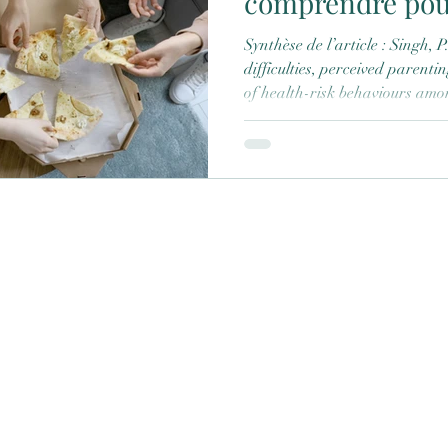
comprendre pou
Synthèse de l’article : Singh, P. (2023). Emotion regulation
difficulties, perceived parenti
of health-risk behaviours amo
Psychology, 42 (15), 12896‑129
https://doi.org/10.1007/s1214
par Maëlle Simon et Andréa Martins 
Psychologie du Développement 
problématiques actuelles, Université Paris
1,5 million de décès de jeunes