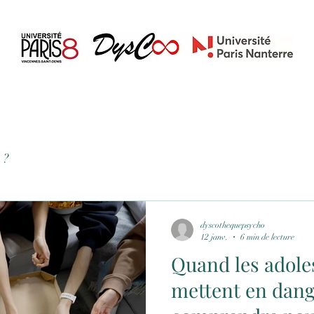
Accueil
Blog
À propos
Contact
Actualités
 ?
dyscothequepsycho
12 janv.
6 min de lecture
Quand les adole
mettent en dang