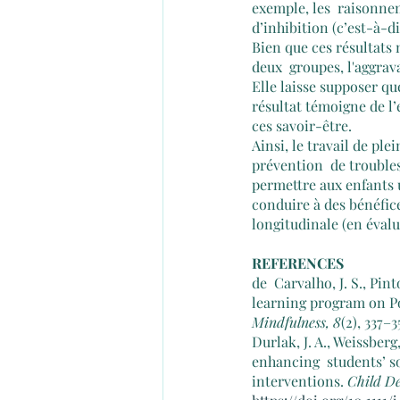
exemple, les  raisonnem
d’inhibition (c’est-à-
Bien que ces résultats
deux  groupes, l'aggra
Elle laisse supposer qu
résultat témoigne de l’
ces savoir-être. 
Ainsi, le travail de pl
prévention  de troubles
permettre aux enfants 
conduire à des bénéfice
longitudinale (en éval
REFERENCES
de  Carvalho, J. S., Pin
learning program on Po
Mindfulness, 8
(2), 337–
Durlak, J. A., Weissberg,
enhancing  students’ s
interventions. 
Child D