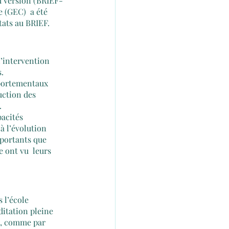
ld Version (BRIEF-
 (GEC)  a été 
tats au BRIEF. 
l’intervention 
.
portementaux 
uction des 
.
acités 
à l’évolution 
portants que 
 ont vu  leurs 
 l’école 
itation pleine  
es, comme par 