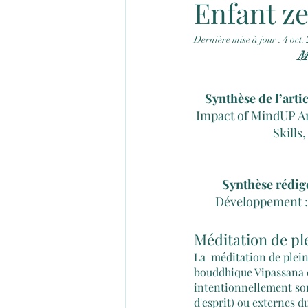
Enfant ze
Dernière mise à jour :
4 oct.
M
Synthèse de l’artic
Impact of MindUP A
Skills
Synthèse rédi
Développement : 
Méditation de pl
La  méditation de plein
bouddhique Vipassana e
intentionnellement son
d'esprit) ou externes 