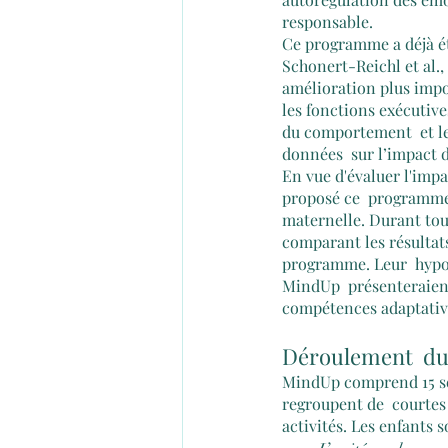
responsable. 
Ce programme a déjà ét
Schonert-Reichl et al., 
amélioration plus impo
les fonctions exécutives
du comportement  et l
données  sur l’impact 
En vue d'évaluer l'impa
proposé ce  programme à
maternelle. Durant tout
comparant les résultats
programme. Leur  hypot
MindUp  présenteraient
compétences adaptativ
Déroulement  d
MindUp comprend 15 séa
regroupent de  courtes 
activités. Les enfants 