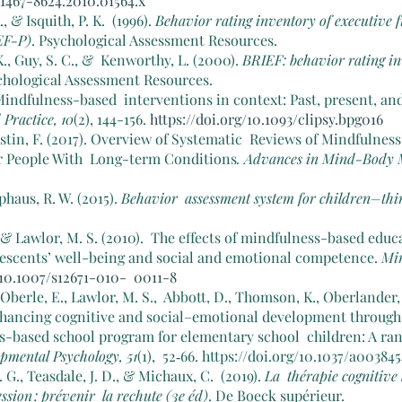
j.1467-8624.2010.01564.x
, & Isquith, P. K.  (1996). 
Behavior rating inventory of executive 
EF-P)
. Psychological Assessment Resources.
 K., Guy, S. C., &  Kenworthy, L. (2000). 
BRIEF: behavior rating in
ychological Assessment Resources.
Mindfulness-based  interventions in context: Past, present, and
 Practice, 10
(2), 144-156. 
https://doi.org/10.1093/clipsy.bpg016
 Astin, F. (2017). Overview of Systematic  Reviews of Mindfulnes
r People With  Long-term Conditions
. Advances in Mind-Body M
haus, R. W. (2015).
 Behavior  assessment system for children–th
 & Lawlor, M. S. (2010).  The effects of mindfulness-based edu
lescents’ well-being and social and emotional competence. 
Min
/10.1007/s12671-010-  0011-8
Oberle, E., Lawlor, M. S.,  Abbott, D., Thomson, K., Oberlander, 
nhancing cognitive and social–emotional development through
s-based school program for elementary school  children: A ra
pmental Psychology, 51
(1),  52‑66. https://doi.org/10.1037/a003845
. G., Teasdale, J. D., & Michaux, C.  (2019). 
La  thérapie cognitive 
sion : prévenir  la rechute (3e éd)
. De Boeck supérieur.