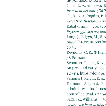
https://doi.org/10.1111/
Gioia, G. A., Andrews, K.
preschool version  (BRI
Gioia, G. A., Isquith, P.
executive  function
. Ps
Kabat-Zinn, J. (2003). 
Psychology:  Science and
Long, J., Briggs, M., &
based Interventions fo
26‑36.
Reynolds, C. R., & Kamp
3)
. Pearson.
Schonert-Reichl, K. A.,
on pre- and early  ado
137–151. 
https://doi.org
Schonert-Reichl, K. A., 
Diamond, A. (2015).  E
administer mindfulnes
controlled trial. 
Develo
Segal, Z., Williams, J. M
conscience pour la dépres