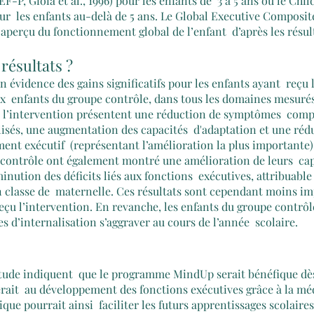
F-P, Gioia et al., 1996) pour les enfants de  3 à 5 ans ou le Chi
pour  les enfants au-delà de 5 ans. Le Global Executive Composite
aperçu du fonctionnement global de l’enfant  d’après les résul
 résultats ?
en évidence des gains significatifs pour les enfants ayant  reçu 
  enfants du groupe contrôle, dans tous les domaines mesurés
çu l’intervention présentent une réduction de symptômes  com
lisés, une augmentation des capacités  d'adaptation et une réd
ent exécutif  (représentant l’amélioration la plus importante)
 contrôle ont également montré une amélioration de leurs  cap
inution des déficits liés aux fonctions  exécutives, attribuable 
 classe de  maternelle. Ces résultats sont cependant moins im
eçu l’intervention. En revanche, les enfants du groupe contrôle
 d’internalisation s’aggraver au cours de l’année  scolaire.
 étude indiquent  que le programme MindUp serait bénéfique dès
erait  au développement des fonctions exécutives grâce à la méd
ique pourrait ainsi  faciliter les futurs apprentissages scolair