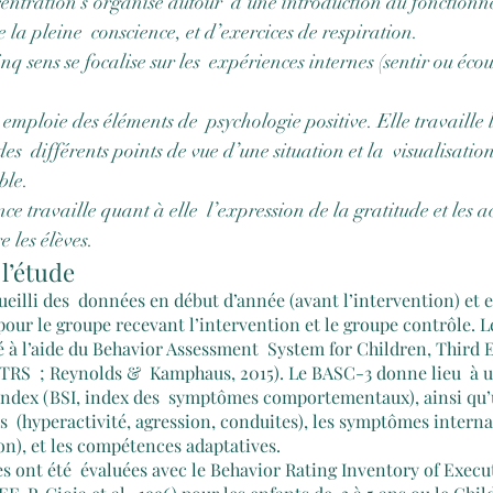
ncentration s’organise autour  d’une introduction au fonction
e la pleine  conscience, et d’exercices de respiration.
inq sens se focalise sur les  expériences internes (sentir ou écou
emploie des éléments de  psychologie positive. Elle travaille 
des  différents points de vue d’une situation et la  visualisatio
ble.
nce travaille quant à elle  l’expression de la gratitude et les ac
e les élèves. 
l’étude
eilli des  données en début d’année (avant l’intervention) et e
 pour le groupe recevant l’intervention et le groupe contrôle.
é à l’aide du Behavior Assessment  System for Children, Third 
TRS  ; Reynolds &  Kamphaus, 2015). Le BASC-3 donne lieu  à u
ndex (BSI, index des  symptômes comportementaux), ainsi qu’u
 (hyperactivité, agression, conduites), les symptômes internali
on), et les compétences adaptatives.
s ont été  évaluées avec le Behavior Rating Inventory of Execu