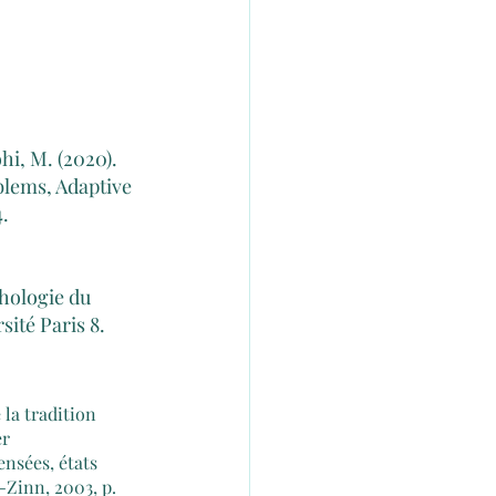
hi, M. (2020). 
lems, Adaptive 
. 
hologie du 
ité Paris 8.
la tradition 
r 
nsées, états  
-Zinn, 2003, p. 