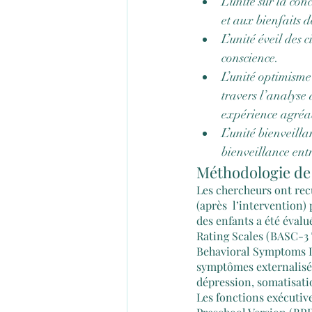
L’unité sur la co
et aux bienfaits d
L’unité éveil des c
conscience.
L’unité optimisme 
travers l’analyse 
expérience agréa
L’unité bienveilla
bienveillance entr
Méthodologie de 
Les chercheurs ont recu
(après  l’intervention)
des enfants a été évalu
Rating Scales (BASC-3 
Behavioral Symptoms I
symptômes externalisés 
dépression, somatisati
Les fonctions exécutive