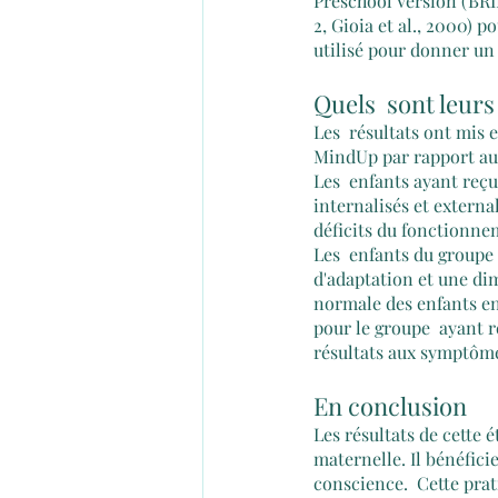
Preschool Version (BRIE
2, Gioia et al., 2000) 
utilisé pour donner un 
Quels  sont leurs
Les  résultats ont mis 
MindUp par rapport aux
Les  enfants ayant re
internalisés et externa
déficits du fonctionnem
Les  enfants du groupe
d'adaptation et une dim
normale des enfants en
pour le groupe  ayant r
résultats aux symptômes
En conclusion
Les résultats de cette
maternelle. Il bénéfici
conscience.  Cette prat