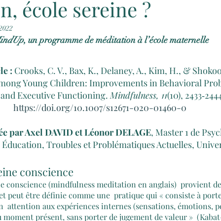
n, école sereine ?
 2022
indUp
, un programme de méditation à l’école maternelle
le :
 Crooks, C. V., Bax, K., Delaney, A., Kim, H., & Shokoo
mong Young Children: Improvements in Behavioral Prob
, and Executive Functioning. 
Mindfulness, 11
(10), 2433‑2444
https://doi.org/10.1007/s12671-020-01460-0
gée par Axel DAVID et Léonor DELAGE
, Master 1 de Psyc
Éducation, Troubles et Problématiques Actuelles, Univers
eine conscience
e conscience (mindfulness meditation en anglais)  provient de 
t peut être définie comme une  pratique qui « consiste à porte
  attention aux expériences internes (sensations, émotions, pe
du moment présent, sans porter de jugement de valeur »  (Kabat