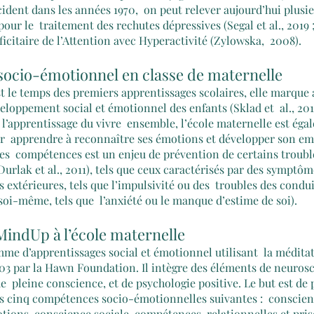
cident dans les années 1970,  on peut relever aujourd’hui plusi
ur le  traitement des rechutes dépressives (Segal et al., 2019 ; 
icitaire de l’Attention avec Hyperactivité (Zylowska,  2008).
ocio-émotionnel en classe de maternelle
st le temps des premiers apprentissages scolaires, elle marque 
loppement social et émotionnel des enfants (Sklad et  al., 2012
t l’apprentissage du vivre  ensemble, l’école maternelle est ég
ur  apprendre à reconnaître ses émotions et développer son em
s  compétences est un enjeu de prévention de certains troubl
rlak et al., 2011), tels que ceux caractérisés par des symptôme
s extérieures, tels que l’impulsivité ou des  troubles des condui
 soi-même, tels que  l’anxiété ou le manque d’estime de soi).
indUp à l’école maternelle
e d’apprentissages social et émotionnel utilisant  la méditat
03 par la Hawn Foundation. Il intègre des éléments de neurosc
  pleine conscience, et de psychologie positive. Le but est de 
es cinq compétences socio-émotionnelles suivantes :  conscienc
tions, conscience sociale, compétences  relationnelles et pris