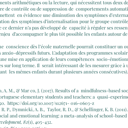
ents arithmétiques ou la lecture, qui nécessitent tous deux de
dire de contrôle ou de suppression de  comportements automati
 mettent  en évidence une diminution des symptômes d’external
vation des symptômes d’internalisation pour le groupe contrôle
e ce dernier n’a pas développé de  capacité à réguler ses ressen
enjeu  d’accompagner le plus tôt possible les enfants autour de 
eine  conscience dès l’école maternelle pourrait constituer un ou
 anxio-dépressifs futurs. L’adaptation des programmes scolaire
une mise en application de leurs compétences  socio-émotionn
s sur long terme. Il  serait intéressant de les mesurer grâce à 
uant  les mêmes enfants durant plusieurs années consécutives)
to, A. M., & Mar co, J. (2017). Results of a  mindfulness-based s
rtuguese elementary students and teachers: a  quasi-experime
350.  https://doi.org/10.1007/s12671- 016-0603-z
 R. P., Dymnicki, A. B.,  Taylor, R. D., & Schellinger, K. B. (2011
ocial and emotional learning: a meta-analysis of school-based 
evelopment, 82
(1), 405–432.