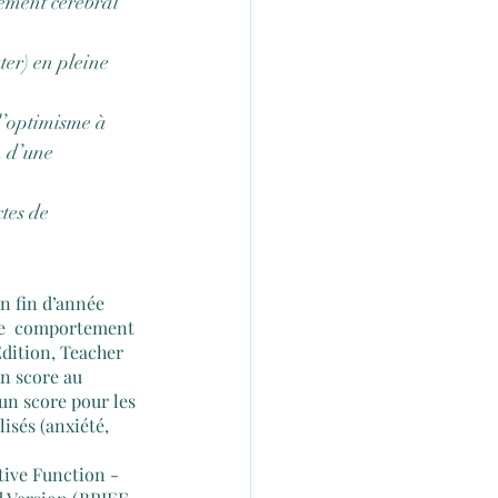
nement cérébral 
ter) en pleine 
l’optimisme à 
n d’une 
tes de 
n fin d’année 
 Le  comportement 
Edition, Teacher 
n score au 
n score pour les 
sés (anxiété,  
tive Function -  