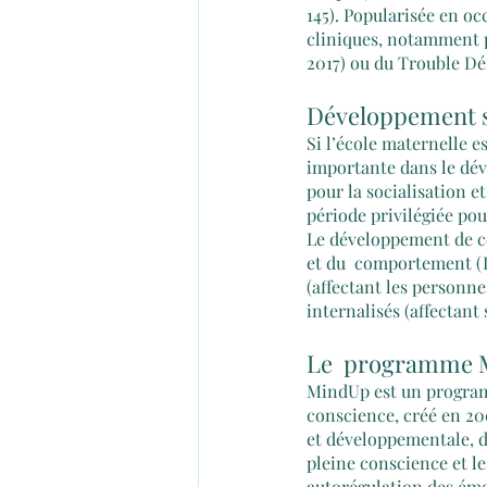
145). Popularisée en oc
cliniques, notamment po
2017) ou du Trouble Déf
Développement s
Si l’école maternelle e
importante dans le déve
pour la socialisation e
période privilégiée po
Le développement de ce
et du  comportement (Du
(affectant les personne
internalisés (affectant
Le  programme M
MindUp est un programm
conscience, créé en 20
et développementale, de
pleine conscience et l
autorégulation des émo