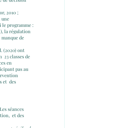
r, 2010 ;  
à une 
i le programme : 
), la régulation 
e manque de 
. (2020) ont 
  23 classes de 
ces en 
icipant pas au 
ervention 
 et  des 
Les séances 
ion,  et des 