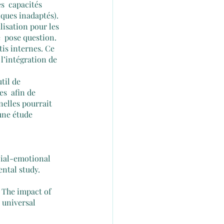
s  capacités 
ques inadaptés).
isation pour les 
  pose question. 
tis internes. Ce 
l’intégration de 
til de 
s  afin de 
elles pourrait 
une étude 
.
ocial-emotional 
ntal study. 
). The impact of 
 universal 