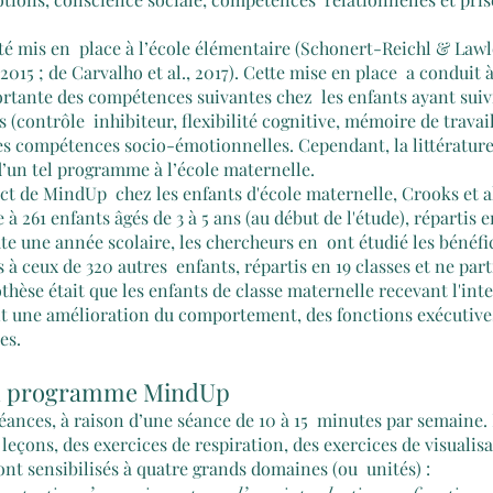
é mis en  place à l’école élémentaire (Schonert-Reichl & Lawlo
2015 ; de Carvalho et al., 2017). Cette mise en place  a conduit 
rtante des compétences suivantes chez  les enfants ayant suiv
 (contrôle  inhibiteur, flexibilité cognitive, mémoire de travail
es compétences socio-émotionnelles. Cependant, la littératur
d’un tel programme à l’école maternelle. 
ct de MindUp  chez les enfants d'école maternelle, Crooks et al
 261 enfants âgés de 3 à 5 ans (au début de l'étude), répartis en
e une année scolaire, les chercheurs en  ont étudié les bénéfi
 à ceux de 320 autres  enfants, répartis en 19 classes et ne part
hèse était que les enfants de classe maternelle recevant l'int
 une amélioration du comportement, des fonctions exécutives
es.
u programme MindUp
nces, à raison d’une séance de 10 à 15  minutes par semaine. 
leçons, des exercices de respiration, des exercices de visualisat
sont sensibilisés à quatre grands domaines (ou  unités) : 