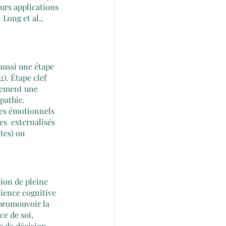
eurs applications 
Long et al.,  
aussi une étape  
). Étape clef 
alement une 
pathie.
es émotionnels 
s  externalisés 
tes) ou 
ion de pleine 
ience cognitive 
promouvoir la  
e de soi, 
e de décision 