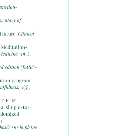
function-
ventory of 
 future.
 Clinical 
s Meditation-
edicine, 31
(4),  
ird edition (BASC-
cation program 
dfulness,  1
(3), 
T. F., & 
 a  simple-to-
ndomized 
4 
basée sur la pleine 