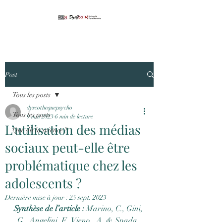
Post
Tous les posts
dyscothequepsycho
Tous les posts
9 mai 2023
6 min de lecture
L’utilisation des médias
Que dit la science ?
sociaux peut-elle être
problématique chez les
adolescents ?
Dernière mise à jour :
25 sept. 2023
Synthèse de l’article :
 Marino, C., Gini, 
G., Angelini, F., Vieno., A. & Spada, 