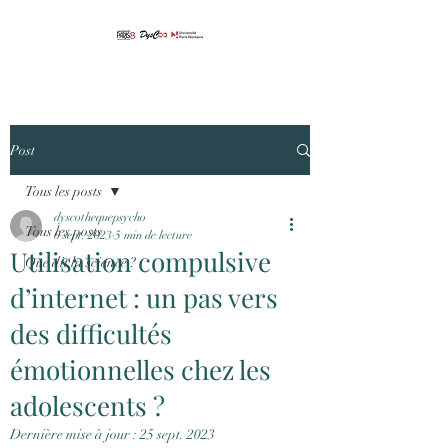
Post
Tous les posts
dyscothequepsycho
Tous les posts
6 sept. 2023
5 min de lecture
Utilisation compulsive
Que dit la science ?
d’internet : un pas vers
des difficultés
émotionnelles chez les
adolescents ?
Dernière mise à jour :
25 sept. 2023