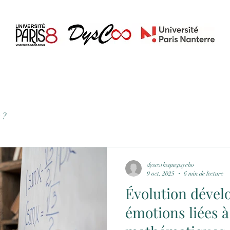
Accueil
Blog
À propos
Contact
Actualités
 ?
dyscothequepsycho
9 oct. 2025
6 min de lecture
Évolution dével
émotions liées à