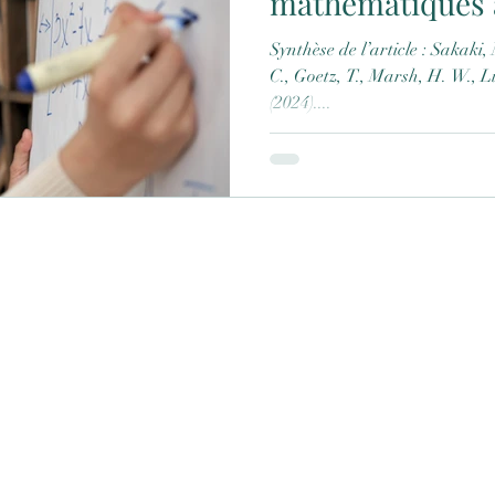
mathématiques à
Synthèse de l’article : Sakaki, M., Murayama, K., Frenzel, A.
C., Goetz, T., Marsh, H. W., L
(2024)....