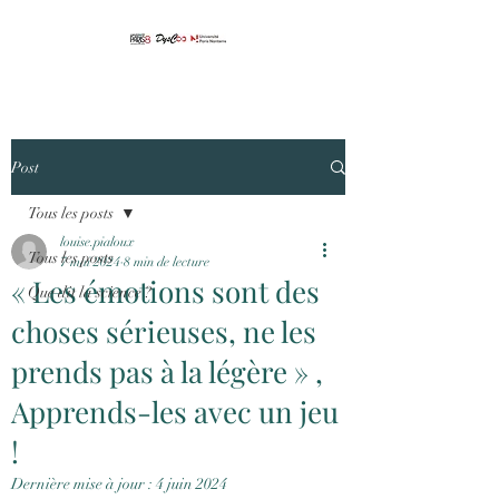
Post
Tous les posts
louise.pialoux
Tous les posts
7 mai 2024
8 min de lecture
« Les émotions sont des
Que dit la science ?
choses sérieuses, ne les
prends pas à la légère » ,
Apprends-les avec un jeu
!
Dernière mise à jour :
4 juin 2024