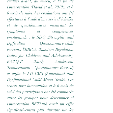
évalués avant, au milieu, à la fin de 
l’intervention 
(David et al., 2019c) 
et à 
6 mois de suivi. Les évaluations ont été 
effectuées à l’aide d’une série d’échelles 
et de questionnaires mesurant les 
symptômes et compétences 
émotionnels : le 
SDQ (Strengths and 
Difficulties Questionnaire-child 
version), l’ERICA (Emotion-Regulation 
Index for Children and Adolescents), 
EATQ-R (Early Adolescent 
Temperament Questionnaire-Revised) 
et enfin le FD-CMS (Functional and 
Dysfunctional Child Mood Scale)
. Les 
scores post intervention et à 6 mois de 
suivi des participants ont été comparés 
entre les groupes pour déterminer si 
l'intervention REThink avait un effet 
significativement plus durable sur les 