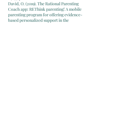
David, O. (2019). The Rational Parenting 
Coach app: REThink parenting! A mobile 
parenting program for offering evidence-
based personalized support in the 
prevention of child externalizing and 
internalizing disorders. Journal of 
Evidence-Based Psychotherapies, 19, 97-
108. 
https://doi.org/10.24193/jebp.2019.2.15
David, O., & Fodor, L.-A. (2023). 
Preventing mental illness in children that 
experienced maltreatment the efficacy of 
REThink online therapeutic game. npj 
Digital Medicine, 6. 
https://doi.org/10.1038/s41746-023-00849-
0
David, O., & Magurean, S. (2022). Positive 
Attention Bias Trained during the Rethink 
Therapeutic Online Game and Related 
Improvements in Children and 
Adolescents’ Mental Health. Children, 9, 
1600. 
https://doi.org/10.3390/children9111600
David, O., Magurean, S., & Tomoiagă, C. 