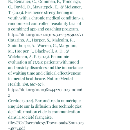
N., Reinauer, C., Oommen, P., Tomoiaga, 
C., David, O., Mayatepek, E., & Meissner, 
T. (2023). Resilience strengthening in 
youth with a chronic medical condition- a 
randomized controlled feasibility trial of 
a combined app and coaching program. 
https://doi.org/10.21203/rs.3.rs-3295922/v1
Catarino, A., Harper, S., Malcolm, R., 
Stainthorpe, A., Warren, G., Margoum, 
M., Hooper, J., Blackwell, A. D., & 
Welchman, A. E. (2023). Economic 
evaluation of 27,540 patients with mood 
and anxiety disorders and the importance 
of waiting time and clinical effectiveness 
in mental healthcare. Nature Mental 
Health, 1(9), 667-678. 
https://doi.org/10.1038/s44220-023-00106-
z
Credoc (2022). Baromètre du numérique - 
Enquête sur la diffusion des technologies 
de l’information et de la communication 
dans la société française. 
file:///C:/Users/alexg/Downloads/Sou2023
-4873.pdf