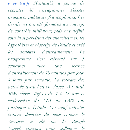
www.lea.fr
 (Nathan©) a permis de 
recruter 48 enseignant·es d’écoles 
primaires publiques francophones. Ces 
dernier·es ont été formé·es au concept 
de contrôle inhibiteur, puis ont défini, 
sous la supervision des chercheur·es, les 
hypothèses et objectifs de l’étude et créé 
les activités d’entraînement. Le 
programme s’est déroulé sur 5 
semaines, avec une séance 
d’entraînement de 10 minutes par jour, 
4 jours par semaine. La totalité des 
activités avait lieu en classe. Au total, 
1049 élèves, âgé·es de 7 à 12 ans et 
scolarisé·es du CE1 au CM2 ont 
participé à l’étude. Les neuf activités 
étaient dérivées de jeux comme le 
Jacques a dit
 ou le 
Jungle 
Speed
,
conçues pour solliciter le 