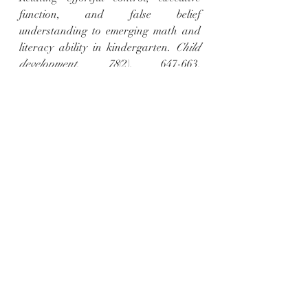
function, and false belief 
understanding to emerging math and 
literacy ability in kindergarten. 
Child 
development
, 
78
(2), 647-663. 
https://doi.org/10.1111/j.1467-
8624.2007.01019.x
Borst, G., Aïte, A., & Houdé, O. (2015). 
Inhibition of misleading heuristics as a 
core mechanism for typical cognitive 
development: Evidence from 
behavioural and brain-imaging 
studies. 
Developmental Medicine and 
Child Neurology, 57
(s2), 21–25. 
https://doi.org/10.1111/dmcn.12688
Diamond, A. (2013). Executive 
functions. 
Annual Review of 
Psychology, 64
, 135–168.  
https://doi.org/10.1146/annurevpsych-