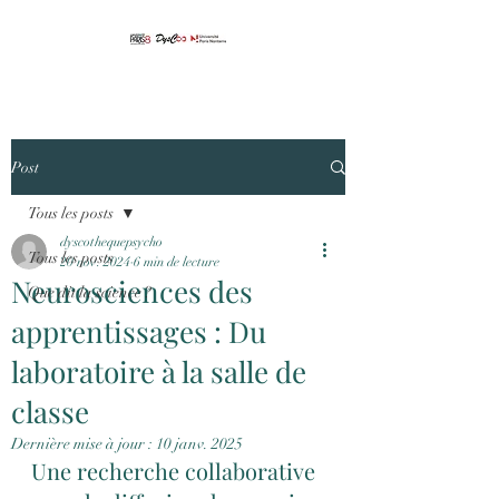
Post
Tous les posts
dyscothequepsycho
Tous les posts
20 nov. 2024
6 min de lecture
Neurosciences des
Que dit la science ?
apprentissages : Du
laboratoire à la salle de
classe
Dernière mise à jour :
10 janv. 2025
Une recherche collaborative 